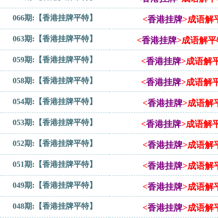
066期:【香港挂牌平特】
<
香港挂牌
>
成语解
063期:【香港挂牌平特】
<
香港挂牌
>
成语解平
059期:【香港挂牌平特】
<
香港挂牌
>
成语解
058期:【香港挂牌平特】
<
香港挂牌
>
成语解
054期:【香港挂牌平特】
<
香港挂牌
>
成语解
053期:【香港挂牌平特】
<
香港挂牌
>
成语解
052期:【香港挂牌平特】
<
香港挂牌
>
成语解
051期:【香港挂牌平特】
<
香港挂牌
>
成语解
049期:【香港挂牌平特】
<
香港挂牌
>
成语解
048期:【香港挂牌平特】
<
香港挂牌
>
成语解