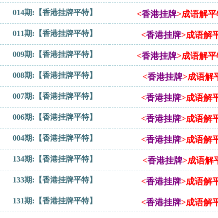
014期:【香港挂牌平特】
<
香港挂牌
>
成语解平
011期:【香港挂牌平特】
<
香港挂牌
>
成语解
009期:【香港挂牌平特】
<
香港挂牌
>
成语解平
008期:【香港挂牌平特】
<
香港挂牌
>
成语解
007期:【香港挂牌平特】
<
香港挂牌
>
成语解
006期:【香港挂牌平特】
<
香港挂牌
>
成语解
004期:【香港挂牌平特】
<
香港挂牌
>
成语解
134期:【香港挂牌平特】
<
香港挂牌
>
成语解
133期:【香港挂牌平特】
<
香港挂牌
>
成语解
131期:【香港挂牌平特】
<
香港挂牌
>
成语解