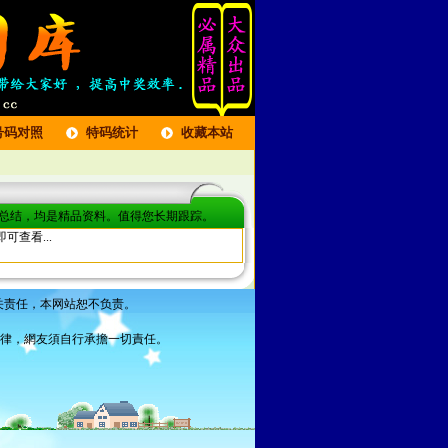
号码对照
特码统计
收藏本站
、总结，均是精品资料。值得您长期跟踪。
可查看...
关责任，本网站恕不负责。
法律，網友須自行承擔一切責任。