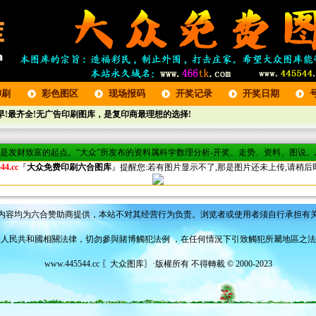
印刷
彩色图区
现场报码
开奖记录
开奖日期
!最齐全!无广告印刷图库，是复印商最理想的选择!
将是发财致富的起点。“大众”所发布的资料属科学数理分析-开奖、走势、资料、图说
44.cc
『
大众免费印刷六合图库
』提醒您:若有图片显示不了,那是图片还未上传,请稍后即
内容均为六合赞助商提供，本站不对其经营行为负责。浏览者或使用者须自行承担有
人民共和國相關法律，切勿參與賭博觸犯法例 ，在任何情況下引致觸犯所屬地區之
www.445544.cc 〖大众图库〗·版權所有 不得轉載 © 2000-2023