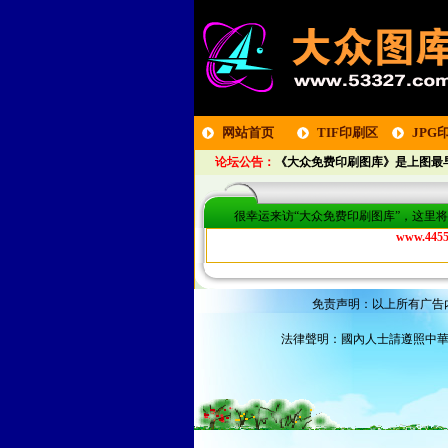
网站首页
TIF印刷区
JPG
论坛公告：
《大众免费印刷图库》是上图最早
区
很幸运来访“大众免费印刷图库”，这里
www.4455
免责声明：以上所有广告
法律聲明：國內人士請遵照中華