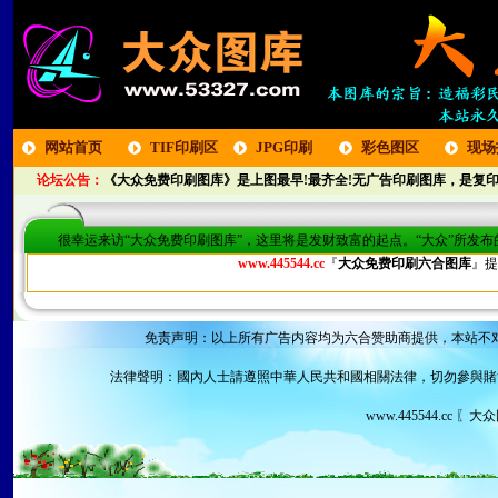
网站首页
TIF印刷区
JPG印刷
彩色图区
现场
论坛公告：
《大众免费印刷图库》是上图最早!最齐全!无广告印刷图库，是复印
区
很幸运来访“大众免费印刷图库”，这里将是发财致富的起点。“大众”所发
www.445544.cc
『
大众免费印刷六合图库
』提
免责声明：以上所有广告内容均为六合赞助商提供，本站不
法律聲明：國內人士請遵照中華人民共和國相關法律，切勿參與賭
www.445544.cc 〖