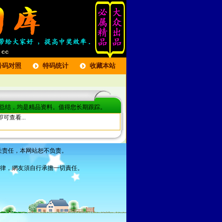
号码对照
特码统计
收藏本站
、总结，均是精品资料。值得您长期跟踪。
可查看...
关责任，本网站恕不负责。
法律，網友須自行承擔一切責任。