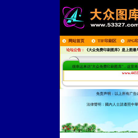
网站首页
TIF印刷区
JPG
论坛公告：
《大众免费印刷图库》是上图最早
区
很幸运来访“大众免费印刷图库”，这里
www.4455
免责声明：以上所有广告
法律聲明：國內人士請遵照中華