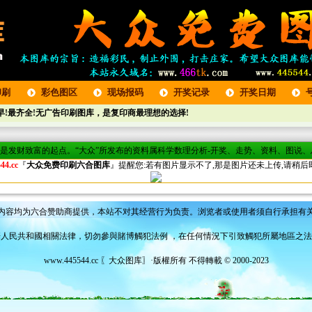
印刷
彩色图区
现场报码
开奖记录
开奖日期
!最齐全!无广告印刷图库，是复印商最理想的选择!
将是发财致富的起点。“大众”所发布的资料属科学数理分析-开奖、走势、资料、图说
44.cc
『
大众免费印刷六合图库
』提醒您:若有图片显示不了,那是图片还未上传,请稍后即
内容均为六合赞助商提供，本站不对其经营行为负责。浏览者或使用者须自行承担有
人民共和國相關法律，切勿參與賭博觸犯法例 ，在任何情況下引致觸犯所屬地區之
www.445544.cc 〖大众图库〗·版權所有 不得轉載 © 2000-2023