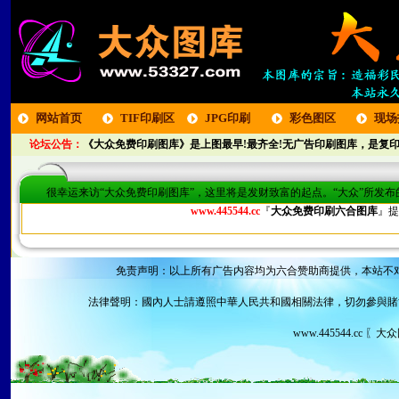
网站首页
TIF印刷区
JPG印刷
彩色图区
现场
论坛公告：
《大众免费印刷图库》是上图最早!最齐全!无广告印刷图库，是复印
区
很幸运来访“大众免费印刷图库”，这里将是发财致富的起点。“大众”所发
www.445544.cc
『
大众免费印刷六合图库
』提
免责声明：以上所有广告内容均为六合赞助商提供，本站不
法律聲明：國內人士請遵照中華人民共和國相關法律，切勿參與賭
www.445544.cc 〖