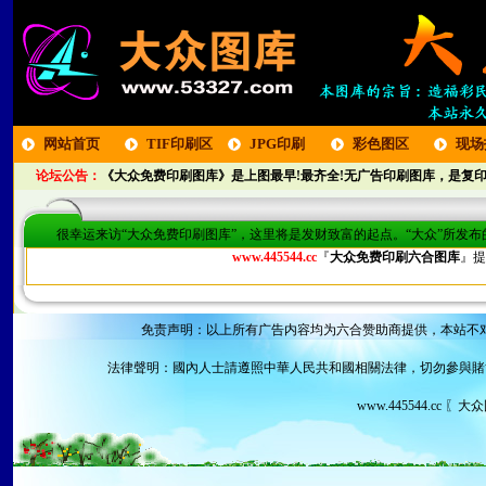
网站首页
TIF印刷区
JPG印刷
彩色图区
现场
论坛公告：
《大众免费印刷图库》是上图最早!最齐全!无广告印刷图库，是复印
区
很幸运来访“大众免费印刷图库”，这里将是发财致富的起点。“大众”所发
www.445544.cc
『
大众免费印刷六合图库
』提
免责声明：以上所有广告内容均为六合赞助商提供，本站不
法律聲明：國內人士請遵照中華人民共和國相關法律，切勿參與賭
www.445544.cc 〖