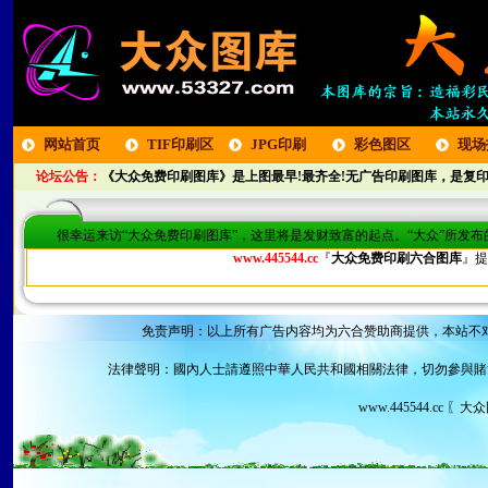
网站首页
TIF印刷区
JPG印刷
彩色图区
现场
论坛公告：
《大众免费印刷图库》是上图最早!最齐全!无广告印刷图库，是复印
区
很幸运来访“大众免费印刷图库”，这里将是发财致富的起点。“大众”所发
www.445544.cc
『
大众免费印刷六合图库
』提
免责声明：以上所有广告内容均为六合赞助商提供，本站不
法律聲明：國內人士請遵照中華人民共和國相關法律，切勿參與賭
www.445544.cc 〖