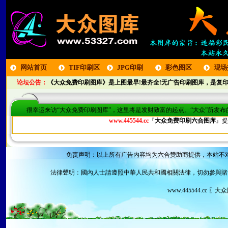
网站首页
TIF印刷区
JPG印刷
彩色图区
现场
论坛公告：
《大众免费印刷图库》是上图最早!最齐全!无广告印刷图库，是复印
区
很幸运来访“大众免费印刷图库”，这里将是发财致富的起点。“大众”所发
www.445544.cc
『
大众免费印刷六合图库
』提
免责声明：以上所有广告内容均为六合赞助商提供，本站不
法律聲明：國內人士請遵照中華人民共和國相關法律，切勿參與賭
www.445544.cc 〖